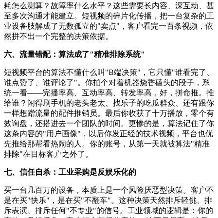
耗怎么测算？故障率什么水平？这些需要长内容、深互动、甚
至多次沟通才能建立。短视频的碎片化传播，把一台复杂的工
业设备肢解成了无数孤立的"卖点"，客户看完一百条视频，依
然拼不出一个完整的决策依据。
六、流量错配：算法成了"精准排除系统"
短视频平台的算法不懂什么叫"B端决策"，它只懂"谁看完了、
谁点赞了、谁评论了"。你拍个对着机器烧香磕头的段子，系
统一看——完播率高、互动率高、转发率高，好，拼命推。推
给谁？闲得刷手机的老头老太、找乐子的吃瓜群众、还有跟你
一样想蹭流量的配件推销员。最后你收获了十万播放，零个有
效询盘，还搭进去一个团队的时间。更惨的是，算法记住了你
这条内容的"用户画像"，以后你发正经的技术视频，平台也优
先推给那帮看热闹的人。你的账号，从第一天就被算法"精准
排除"在目标客户之外了。
七、信任自杀：工业采购是反娱乐化的
买一台几百万的设备，本质上是一个风险厌恶型决策。客户不
是在买"快乐"，是在买"不翻车"。这种决策天然排斥轻佻、排
斥表演、排斥任何"不专业"的信号。工业领域的逻辑是：你的