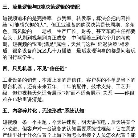
三、流量逻辑与B端决策逻辑的错配
短视频追求的是完播率、点赞率、转发率，算法会把内容推
给"可能感兴趣的人"。但工业设备的购买决策是长周期、多角
色、高风险的——老板、生产厂长、财务、甚至车间主任都要
点头，从刷到视频到真正成交，中间隔着三到六个月的考察
期。短视频的"即时满足"属性，天然与这种"延迟决策"相矛
盾。很多设备商沉迷几十万播放，最后发现询盘的都是问着玩
的同行或学生。
四、只见机器，不见"信任链"
工业设备的销售，本质上卖的是信任。客户买的不单是当下的
那台机器，还有未来五年、十年的配件、技术支持、工艺升
级。但短视频天然适合展示"物"而不适合展示"关系"——你很
难在15秒里讲清楚。
五、内容碎片化，无法形成"系统认知"
短视频一条一个主题，今天讲速度，明天讲省电，后天讲某个
小改进。但客户对一台设备的认知需要系统性框架：它在我的
产线里处于什么位置？上游下游怎么衔接？人员怎么配置？能