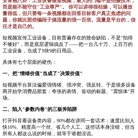
安青袖八卦：工业设备做短视频，最大的门槛不是拍摄技术，
而是能不能守住"工业尊严"。 你可以讲得很枯燥，可以播放
量很低，但只要每一条视频都在回答目标客户真正焦虑的问
题，你就比那些编段子搞流量的强一百倍。流量是平台的，信
任才是自己的。
短视频宣传工业设备，目前普遍存在的致命缺陷，不是"拍得
不够好"，而是底层逻辑搞反了——把一台几十万、上百万的
工业设备，当成了9块9的日用品。
具体有七个层面的硬伤：
一、把"情绪价值"当成了"决策价值"
短视频平台算法偏爱强情绪、强冲突、强反转。于是很多设备
商开始学消费品那套：夸张的表情、耸动的标题、"震惊体"开
场。
二、陷入"参数内卷"的三板斧陷阱
打开抖音看设备类内容，90%都在讲同一套话术：速度比别人
快10%、精度高一个丝、省几个人工。这些话本身没错，但当
所有人都这么说的时候，就等于谁都没说。