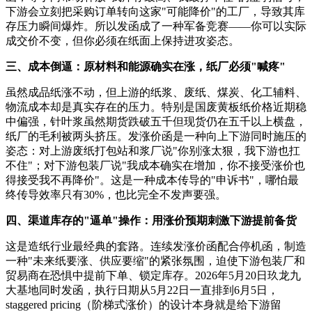
下游会立刻把采购订单转向这家"可能降价"的工厂，导致其库
存压力瞬间爆炸。所以发函成了一种军备竞赛——你可以实际
成交价不变，但你必须在纸面上保持进攻姿态。
三、成本倒逼：原材料和能源确实在涨，纸厂必须"喊疼"
虽然成品纸涨不动，但上游的纸浆、废纸、煤炭、化工辅料、
物流成本却是真实存在的压力。特别是国废黄板纸价格近期稳
中偏强，针叶浆虽然期货跌破五千但现货仍在五千以上横盘，
纸厂的毛利被两头挤压。发涨价函是一种向上下游同时施压的
姿态：对上游废纸打包站和浆厂说"你别涨太狠，我下游也扛
不住"；对下游包装厂说"我成本确实在增加，你不接受涨价也
得接受我不再降价"。这是一种成本传导的"申诉书"，哪怕最
终传导效率只有30%，也比完全不发声要强。
四、渠道库存的"逼单"操作：用涨价预期刺激下游提前备货
这是造纸行业最经典的套路。连续发涨价函配合停机函，制造
一种"未来纸要涨、供应要缩"的紧张氛围，迫使下游包装厂和
贸易商在恐惧中提前下单、锁定库存。2026年5月20日玖龙九
大基地同时发函，执行日期从5月22日一直排到6月5日，
staggered pricing（阶梯式涨价）的设计本身就是给下游留