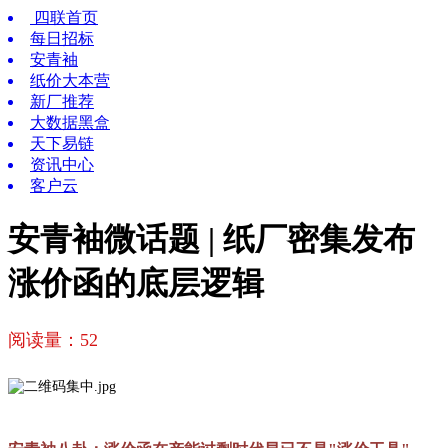
四联首页
每日招标
安青袖
纸价大本营
新厂推荐
大数据黑盒
天下易链
资讯中心
客户云
安青袖微话题 | 纸厂密集发布
涨价函的底层逻辑
阅读量：
52