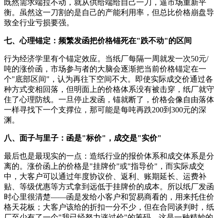
既然需求端拉不动，就从供给端给自己一刀，逼市场重新平
衡。虽然这一刀割的是自己的产能利用率，但总比价格崩盘导
致全行业亏损要强。
七、心理锚定：频繁发函把价格锚死在"跌不动"的区间
行为经济学里有个锚定效应。当纸厂每隔一周就发一次50元/
吨的涨价函，市场参与者的大脑会逐渐把当前价格锚定在一
个"底部区间"，认为再往下空间不大。即使实际成交价通过各
种方式变相回落，但明面上的价格体系没有被击穿，纸厂就守
住了心理防线。一旦停止发函，锚就断了，价格会像自由落体
一样寻找下一个支撑位，那可能是每吨再跌200到300元的深
渊。
八、面子与里子：函是"标价"，成交是"实价"
最后也是最现实的一点：造纸行业的报价体系和成交体系是分
离的。涨价函上的价格是"挂牌价"或"指导价"，而实际成交
中，大客户可以通过年度协议价、返利、账期延长、运费补
贴、等级优惠等方式拿到远低于挂牌价的成本。所以纸厂发函
时心里很清楚——函是发给小客户和贸易商看的，用来托住价
格天花板；大客户该给的折扣一分不少，但在合同谈判时，纸
厂至少有了一个"我已经努力涨过价"的筹码。这是一种精妙的