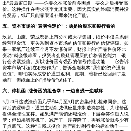
出"最后窗口期"——你要么在涨价前多囤点，要么之后接受高
价。这种操作在需求淡季尤其重要，因为真实的终端消费并没
有复苏，纸厂只能靠渠道补库来消化产能。
五、资本市场的"表演性定价"：函是给股东和银行看的
玖龙、山鹰、荣成都是上市公司或大型集团，纸价不仅关系到
经营现金流，更关系到资本市场的估值和银行的信贷评级。如
果一家纸厂连续三个月不发涨价函，财报上的"产品售价环比
变动"就会很难看，投资者会质疑管理层的价格管控能力，银
行会收紧授信。所以涨价函有强烈的信号传递功能——它告诉
资本市场"我们在积极作为"，告诉金融机构"我们的资产没有
贬值"。哪怕实际成交价通过返利、账期、暗折已经回到了发
函前，但纸面上的"指导价"保住了。
六、停机函+涨价函的组合拳：一边自残一边喊疼
5月20日这波涨价函几乎和4月至5月的密集停机检修同步。这
背后的逻辑是：通过主动削减供应量来制造稀缺性，为涨价函
提供合理性支撑。如果满产满销还喊涨价，下游会笑你痴人说
梦；但如果我停机了、减产了、库存降了，再喊涨价就多少有
了点底气。这种"自残式挺价"是产能过剩行业的标准动作——