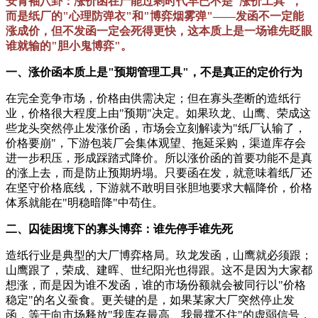
安青袖八卦：涨价函在产能过剩时代早已不是"涨价工具"，
而是纸厂的"心理防弹衣"和"博弈烟雾弹"——发函不一定能
涨成价，但不发函一定会死得更快，这本质上是一场谁先眨眼
谁就输的"胆小鬼博弈"。
一、涨价函本质上是"预期管理工具"，不是真正的定价行为
在完全竞争市场，价格由供需决定；但在寡头垄断的造纸行
业，价格很大程度上由"预期"决定。如果玖龙、山鹰、荣成这
些龙头突然停止发涨价函，市场会立刻解读为"纸厂认输了，
价格要崩"，下游包装厂会集体观望、拖延采购，渠道库存会
进一步积压，形成踩踏式降价。所以涨价函的首要功能不是真
的涨上去，而是防止预期坍塌。只要函在发，就意味着纸厂还
在坚守价格底线，下游就不敢明目张胆地要求大幅降价，价格
体系就能在"明稳暗降"中苟住。
二、囚徒困境下的寡头博弈：谁先停手谁先死
造纸行业是典型的大厂博弈格局。玖龙发函，山鹰就必须跟；
山鹰跟了，荣成、建晖、世纪阳光也得跟。这不是因为大家都
想涨，而是因为谁不发函，谁的市场份额就会被同行以"价格
稳定"的名义蚕食。更关键的是，如果某家大厂突然停止发
函，等于向市场释放"我库存最高、我最撑不住"的虚弱信号，