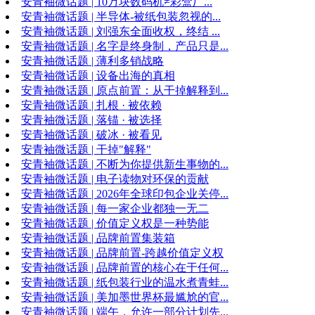
安青袖微话题 | 10万块数码机≠彩盒厂...
安青袖微话题 | 半导体-被纸包装忽视的...
安青袖微话题 | 刘强东全面收权，终结 ...
安青袖微话题 | 名字是终身制，产品只是...
安青袖微话题 | 薄利多销战略
安青袖微话题 | 设备出海的真相
安青袖微话题 | 原点前置：从干掉解释到...
安青袖微话题 | 扎根 · 被依赖
安青袖微话题 | 落锚 · 被选择
安青袖微话题 | 破冰 · 被看见
安青袖微话题 | 干掉"解释"
安青袖微话题 | 不断为你提供新生事物的...
安青袖微话题 | 电子读物对环保的贡献
安青袖微话题 | 2026年全球印包企业关停...
安青袖微话题 | 每一家企业都独一无二
安青袖微话题 | 价值定义权是一种势能
安青袖微话题 | 品牌前置集装箱
安青袖微话题 | 品牌前置-跨越价值定义权
安青袖微话题 | 品牌前置的核心在于任何...
安青袖微话题 | 纸包装行业的温水煮青蛙...
安青袖微话题 | 美加墨世界杯最尴尬的官...
安青袖微话题 | 端午，允许一部分计划先...