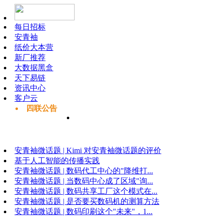
每日招标
安青袖
纸价大本营
新厂推荐
大数据黑盒
天下易链
资讯中心
客户云
四联公告
安青袖微话题 | Kimi 对安青袖微话题的评价
基于人工智能的传播实践
安青袖微话题 | 数码代工中心的"降维打...
安青袖微话题 | 当数码中心成了区域"询...
安青袖微话题 | 数码共享工厂这个模式在...
安青袖微话题 | 是否要买数码机的测算方法
安青袖微话题 | 数码印刷这个"未来"，1...