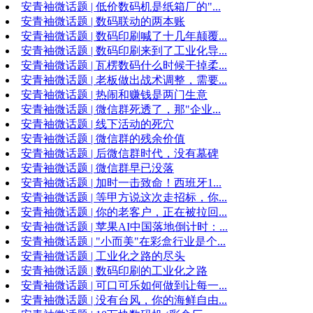
安青袖微话题 | 低价数码机是纸箱厂的"...
安青袖微话题 | 数码联动的两本账
安青袖微话题 | 数码印刷喊了十几年颠覆...
安青袖微话题 | 数码印刷来到了工业化导...
安青袖微话题 | 瓦楞数码什么时候干掉柔...
安青袖微话题 | 老板做出战术调整，需要...
安青袖微话题 | 热闹和赚钱是两门生意
安青袖微话题 | 微信群死透了，那"企业...
安青袖微话题 | 线下活动的死穴
安青袖微话题 | 微信群的残余价值
安青袖微话题 | 后微信群时代，没有墓碑
安青袖微话题 | 微信群早已没落
安青袖微话题 | 加时一击致命！西班牙1...
安青袖微话题 | 等甲方说这次走招标，你...
安青袖微话题 | 你的老客户，正在被拉回...
安青袖微话题 | 苹果AI中国落地倒计时：...
安青袖微话题 | "小而美"在彩盒行业是个...
安青袖微话题 | 工业化之路的尽头
安青袖微话题 | 数码印刷的工业化之路
安青袖微话题 | 可口可乐如何做到让每一...
安青袖微话题 | 没有台风，你的海鲜自由...