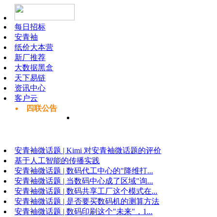
每日招标
安青袖
纸价大本营
新厂推荐
大数据黑盒
天下易链
资讯中心
客户云
四联公告
安青袖微话题 | Kimi 对安青袖微话题的评价
基于人工智能的传播实践
安青袖微话题 | 数码代工中心的"降维打...
安青袖微话题 | 当数码中心成了区域"询...
安青袖微话题 | 数码共享工厂这个模式在...
安青袖微话题 | 是否要买数码机的测算方法
安青袖微话题 | 数码印刷这个"未来"，1...