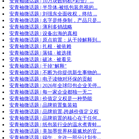
安青袖微话题 | 10万块数码机≠彩盒厂...
安青袖微话题 | 半导体-被纸包装忽视的...
安青袖微话题 | 刘强东全面收权，终结 ...
安青袖微话题 | 名字是终身制，产品只是...
安青袖微话题 | 薄利多销战略
安青袖微话题 | 设备出海的真相
安青袖微话题 | 原点前置：从干掉解释到...
安青袖微话题 | 扎根 · 被依赖
安青袖微话题 | 落锚 · 被选择
安青袖微话题 | 破冰 · 被看见
安青袖微话题 | 干掉"解释"
安青袖微话题 | 不断为你提供新生事物的...
安青袖微话题 | 电子读物对环保的贡献
安青袖微话题 | 2026年全球印包企业关停...
安青袖微话题 | 每一家企业都独一无二
安青袖微话题 | 价值定义权是一种势能
安青袖微话题 | 品牌前置集装箱
安青袖微话题 | 品牌前置-跨越价值定义权
安青袖微话题 | 品牌前置的核心在于任何...
安青袖微话题 | 纸包装行业的温水煮青蛙...
安青袖微话题 | 美加墨世界杯最尴尬的官...
安青袖微话题 | 端午，允许一部分计划先...