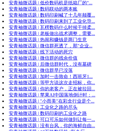
安青袖微话题 | 低价数码机是纸箱厂的"...
安青袖微话题 | 数码联动的两本账
安青袖微话题 | 数码印刷喊了十几年颠覆...
安青袖微话题 | 数码印刷来到了工业化导...
安青袖微话题 | 瓦楞数码什么时候干掉柔...
安青袖微话题 | 老板做出战术调整，需要...
安青袖微话题 | 热闹和赚钱是两门生意
安青袖微话题 | 微信群死透了，那"企业...
安青袖微话题 | 线下活动的死穴
安青袖微话题 | 微信群的残余价值
安青袖微话题 | 后微信群时代，没有墓碑
安青袖微话题 | 微信群早已没落
安青袖微话题 | 加时一击致命！西班牙1...
安青袖微话题 | 等甲方说这次走招标，你...
安青袖微话题 | 你的老客户，正在被拉回...
安青袖微话题 | 苹果AI中国落地倒计时：...
安青袖微话题 | "小而美"在彩盒行业是个...
安青袖微话题 | 工业化之路的尽头
安青袖微话题 | 数码印刷的工业化之路
安青袖微话题 | 可口可乐如何做到让每一...
安青袖微话题 | 没有台风，你的海鲜自由...