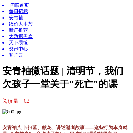
四联首页
每日招标
安青袖
纸价大本营
新厂推荐
大数据黑盒
天下易链
资讯中心
客户云
安青袖微话题 | 清明节，我们
欠孩子一堂关于"死亡"的课
阅读量：
62
安青袖八卦:扫墓、献花、讲述逝者故事——这些行为本身就