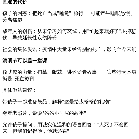
回避的代价
孩子的困惑：把死亡当成"睡觉""旅行"，可能产生睡眠恐惧、
分离焦虑
成年人的创伤：从未学习如何哀悼，用"忙起来就好了"压抑悲
伤，导致延长性哀伤障碍
社会的集体失语：疫情中大量未经告别的死亡，影响至今未消
清明节可以是一堂课
仪式感的力量：扫墓、献花、讲述逝者故事——这些行为本身
就是"死亡教育"
具体做法建议：
带孩子一起准备祭品，解释"这是给太爷爷的礼物"
翻看老照片，说说"爸爸小时候的故事"
允许孩子提问，用诚实但温和的语言回答："人死了不会回
来，但我们记得他，他就还在"